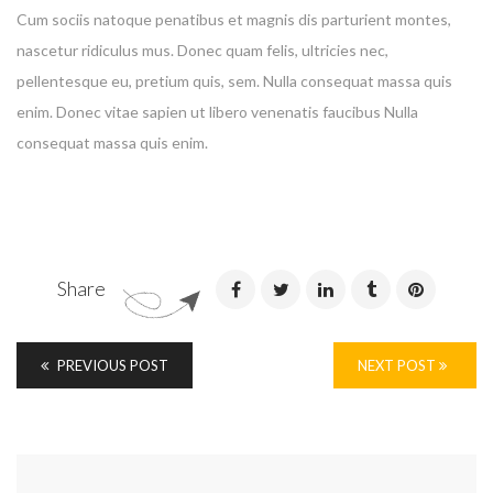
Cum sociis natoque penatibus et magnis dis parturient montes,
nascetur ridiculus mus. Donec quam felis, ultricies nec,
pellentesque eu, pretium quis, sem. Nulla consequat massa quis
Enter your email address for our mailing list to keep your
enim. Donec vitae sapien ut libero venenatis faucibus Nulla
self our lastest updated.
consequat massa quis enim.
Share
PREVIOUS POST
NEXT POST