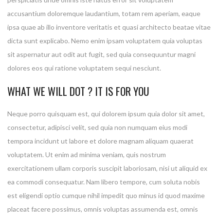
accusantium doloremque laudantium, totam rem aperiam, eaque
ipsa quae ab illo inventore veritatis et quasi architecto beatae vitae
dicta sunt explicabo. Nemo enim ipsam voluptatem quia voluptas
sit aspernatur aut odit aut fugit, sed quia consequuntur magni
dolores eos qui ratione voluptatem sequi nesciunt.
WHAT WE WILL DOT ? IT IS FOR YOU
Neque porro quisquam est, qui dolorem ipsum quia dolor sit amet,
consectetur, adipisci velit, sed quia non numquam eius modi
tempora incidunt ut labore et dolore magnam aliquam quaerat
voluptatem. Ut enim ad minima veniam, quis nostrum
exercitationem ullam corporis suscipit laboriosam, nisi ut aliquid ex
ea commodi consequatur. Nam libero tempore, cum soluta nobis
est eligendi optio cumque nihil impedit quo minus id quod maxime
placeat facere possimus, omnis voluptas assumenda est, omnis